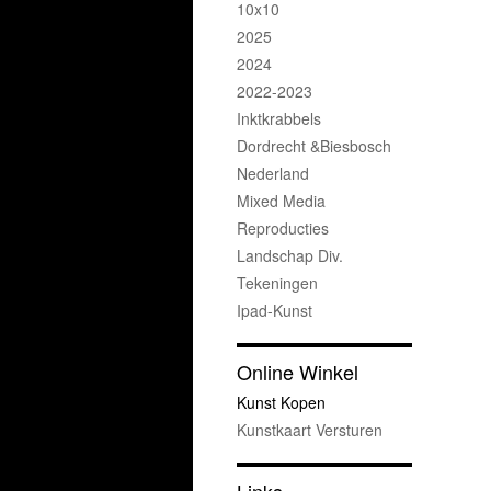
10x10
2025
2024
2022-2023
Inktkrabbels
Dordrecht &Biesbosch
Nederland
Mixed Media
Reproducties
Landschap Div.
Tekeningen
Ipad-Kunst
Online Winkel
Kunst Kopen
Kunstkaart Versturen