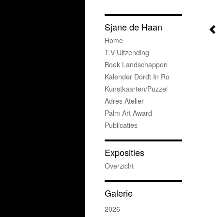
Sjane de Haan
Home
T.v Uitzending
Boek Landschappen
Kalender Dordt In Ro
Kunstkaarten/puzzel
Adres Atelier
Palm Art Award
Publicaties
Exposities
Overzicht
Galerie
2026