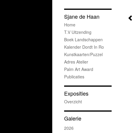
Sjane de Haan
Home
T.v Uitzending
Boek Landschappen
Kalender Dordt In Ro
Kunstkaarten/puzzel
Adres Atelier
Palm Art Award
Publicaties
Exposities
Overzicht
Galerie
2026