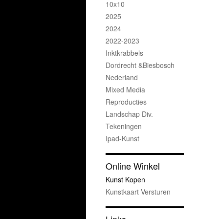
10x10
2025
2024
2022-2023
Inktkrabbels
Dordrecht &Biesbosch
Nederland
Mixed Media
Reproducties
Landschap Div.
Tekeningen
Ipad-Kunst
Online Winkel
Kunst Kopen
Kunstkaart Versturen