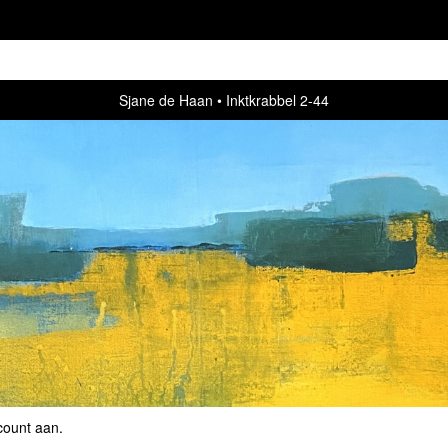
Sjane de Haan
Inktkrabbel 2-44
count aan
.