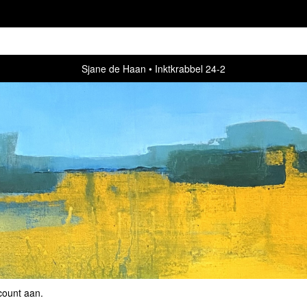
Sjane de Haan
Inktkrabbel 24-2
count aan
.