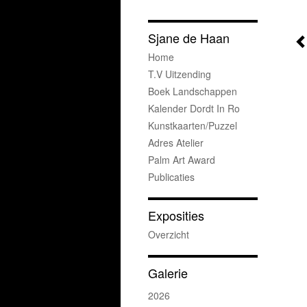
Sjane de Haan
Home
T.v Uitzending
Boek Landschappen
Kalender Dordt In Ro
Kunstkaarten/puzzel
Adres Atelier
Palm Art Award
Publicaties
Exposities
Overzicht
Galerie
2026