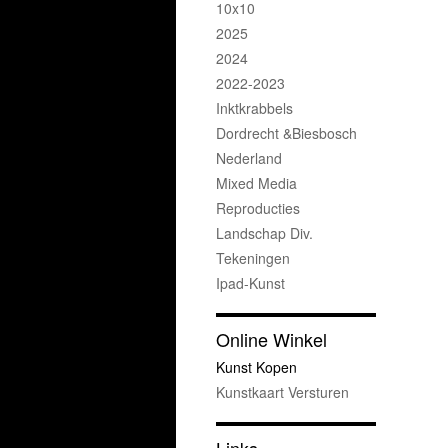
10x10
2025
2024
2022-2023
Inktkrabbels
Dordrecht &Biesbosch
Nederland
Mixed Media
Reproducties
Landschap Div.
Tekeningen
Ipad-Kunst
Online Winkel
Kunst Kopen
Kunstkaart Versturen