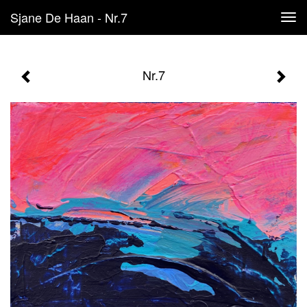
Sjane De Haan - Nr.7
Tog
navi
Nr.7