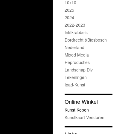
10x10
2025
2024
2022-2023
Inktkrabbels
Dordrecht &Biesbosch
Nederland
Mixed Media
Reproducties
Landschap Div.
Tekeningen
Ipad-Kunst
Online Winkel
Kunst Kopen
Kunstkaart Versturen