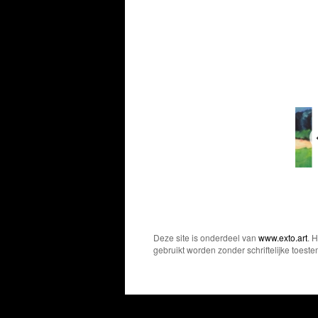
Deze site is onderdeel van
www.exto.art
. 
gebruikt worden zonder schriftelijke toest