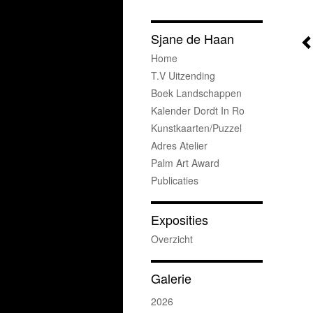
Sjane de Haan
Home
T.v Uitzending
Boek Landschappen
Kalender Dordt In Ro
Kunstkaarten/puzzel
Adres Atelier
Palm Art Award
Publicaties
Exposities
Overzicht
Galerie
2026